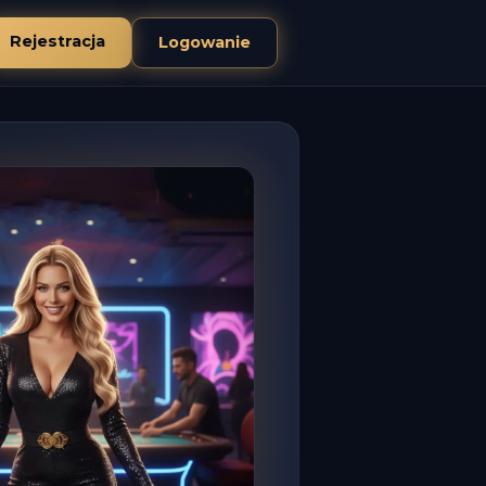
Rejestracja
Logowanie