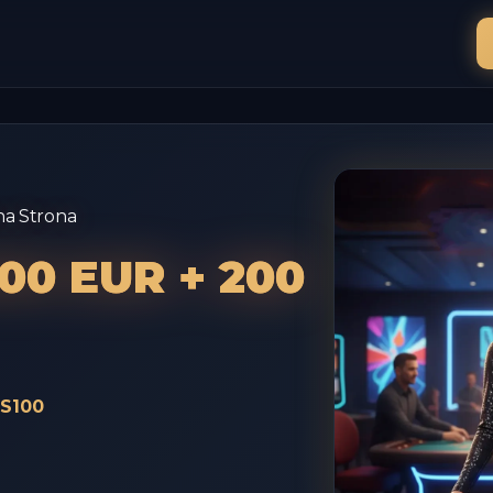
lna Strona
00 EUR + 200
S100