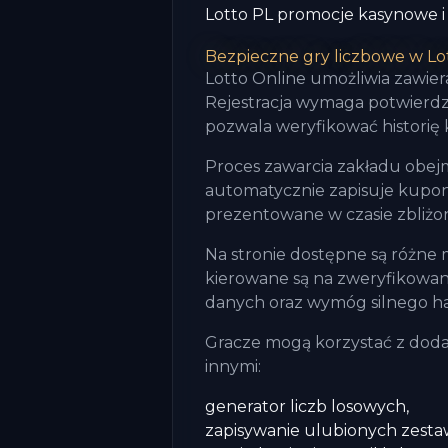
Lotto PL promocje kasynowe i 
Bezpieczne gry liczbowe w Lott
Lotto Online umożliwia zawie
Rejestracja wymaga potwierdz
pozwala weryfikować historię 
Proces zawarcia zakładu obejm
automatycznie zapisuje kupony
prezentowane w czasie zbliżony
Na stronie dostępne są różne 
kierowane są na zweryfikowany
danych oraz wymóg silnego ha
Gracze mogą korzystać z doda
innymi:
generator liczb losowych,
zapisywanie ulubionych zest