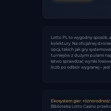
Lotto PL to wygodny sposób, a
kolektury. Na oficjalnej stro
opcji, takich jak gry systemo
turniejów z dużymi pulami nag
łatwo sprawdzać wyniki losowa
liczb po odbiór wygranej – jest
Ekosystem gier: różnorodność
Biblioteka Lotto Casino prze