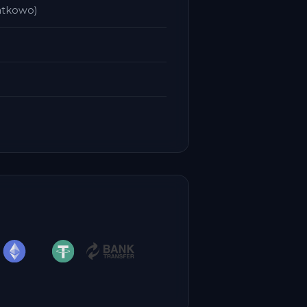
datkowo)