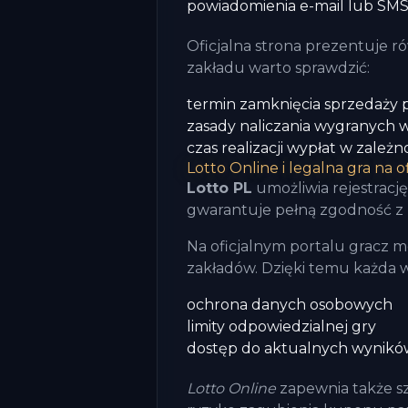
powiadomienia e-mail lub SMS
Oficjalna strona prezentuje r
zakładu warto sprawdzić:
termin zamknięcia sprzedaży 
zasady naliczania wygranych 
czas realizacji wypłat w zależn
Lotto Online i legalna gra na of
Lotto PL
umożliwia rejestracj
gwarantuje pełną zgodność z
Na oficjalnym portalu gracz m
zakładów. Dzięki temu każda w
ochrona danych osobowych
limity odpowiedzialnej gry
dostęp do aktualnych wynikó
Lotto Online
zapewnia także sz