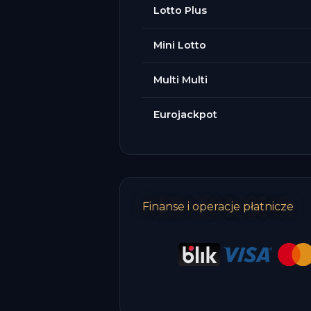
Lotto Plus
Mini Lotto
Multi Multi
Eurojackpot
Finanse i operacje płatnicze