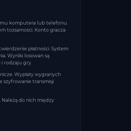
iomu komputera lub telefonu.
m tożsamości. Konto gracza
twierdzenie płatności. System
ia. Wyniki losowań są
i rodzaju gry.
atnicze. Wypłaty wygranych
 szyfrowanie transmisji
 Należą do nich między